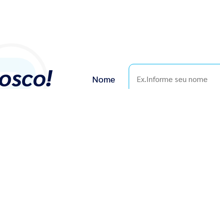
osco!
Nome
E-mail
Telefone
Mensagem